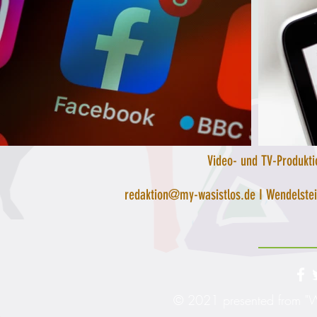
Video- und TV-Produktio
redaktion@my-wasistlos.de
I Wendelstei
© 2021 presented from "Wa